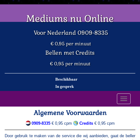
Mediums nu Online
Voor Nederland 0909-8335
€ 0,95 per minuut
Bellen met Credits
€ 0,95 per minuut
Beschikbaar
In gesprek
Toggle
navigati
Algemene Voorwaarden
0909-8335
€ 0,95 cpm
Credits
€ 0,95 cpm
Door gebruik te maken van de service die wij aanbieden, gaat de beller