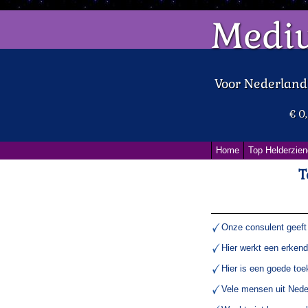
Medi
Voor Nederlan
€ 0
Home
Top Helderzien
T
Onze consulent geeft 
Hier werkt een erken
Hier is een goede toe
Vele mensen uit Neder