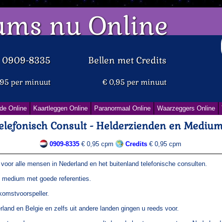
ums nu Online
d 0909-8335
Bellen met Credits
,95 per minuut
€ 0,95 per minuut
de Online
Kaartleggen Online
Paranormaal Online
Waarzeggers Online
elefonisch Consult - Helderzienden en Mediu
0909-8335
€ 0,95 cpm
Credits
€ 0,95 cpm
voor alle mensen in Nederland en het buitenland telefonische consulten.
d medium met goede referenties.
komstvoorspeller.
land en Belgie en zelfs uit andere landen gingen u reeds voor.