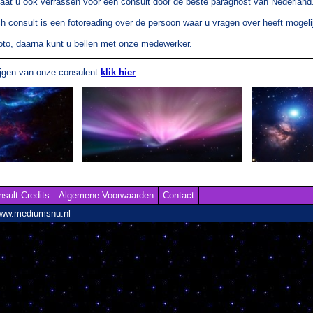
laat u ook verrassen voor een consult door de beste paragnost van Nederland
ch consult is een fotoreading over de persoon waar u vragen over heeft mogeli
foto, daarna kunt u bellen met onze medewerker.
ijgen van onze consulent
klik hier
nsult Credits
Algemene Voorwaarden
Contact
www.mediumsnu.nl