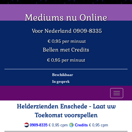
Mediums nu Online
Voor Nederland 0909-8335
€ 0,95 per minuut
Bellen met Credits
€ 0,95 per minuut
Beschikbaar
In gesprek
Toggle
navigati
Helderzienden Enschede - Laat uw
Toekomst voorspellen
0909-8335
€ 0,95 cpm
Credits
€ 0,95 cpm