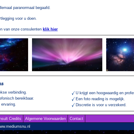
llemaal paranormaal begaafd.
tlegging voor u doen.
gen van onze consulenten
klik hier
ns
ekse verbinding.
U krijgt een hoogwaardig en profe
lefonisch bereikbaar.
Een foto reading is mogelijk.
ervaring.
Discretie is voor u verzekerd.
nsult Credits
Algemene Voorwaarden
Contact
www.mediumsnu.nl