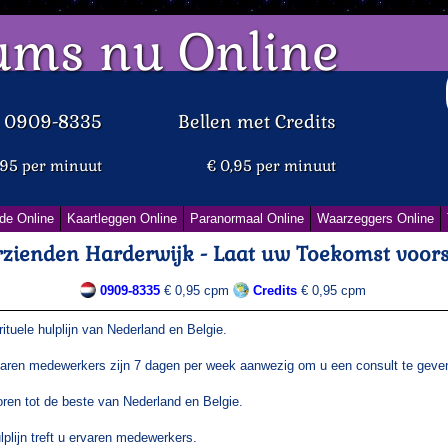
ums nu Online
d 0909-8335
Bellen met Credits
,95 per minuut
€ 0,95 per minuut
de Online
Kaartleggen Online
Paranormaal Online
Waarzeggers Online
zienden Harderwijk - Laat uw Toekomst voors
0909-8335
€ 0,95 cpm
Credits
€ 0,95 cpm
tuele hulplijn van Nederland en Belgie.
aren medewerkers zijn 7 dagen per week aanwezig om u een consult te geve
en tot de beste van Nederland en Belgie.
plijn treft u ervaren medewerkers.