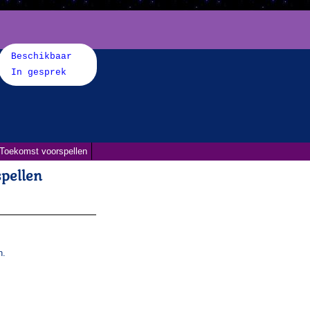
Beschikbaar
In gesprek
Toekomst voorspellen
pellen
n.