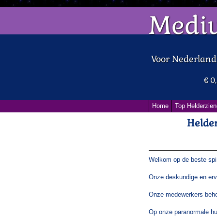
Medi
Voor Nederlan
€ 0
Home
Top Helderzien
Helder
Welkom op de beste spiri
Onze deskundige en erv
Onze medewerkers behor
Op onze paranormale hul