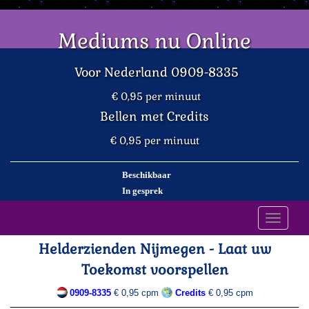
Mediums nu Online
Voor Nederland 0909-8335
€ 0,95 per minuut
Bellen met Credits
€ 0,95 per minuut
Beschikbaar
In gesprek
Toggle
navigati
Helderzienden Nijmegen - Laat uw
Toekomst voorspellen
0909-8335
€ 0,95 cpm
Credits
€ 0,95 cpm