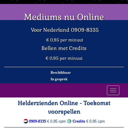
Mediums nu Online
Voor Nederland 0909-8335
€ 0,95 per minuut
Bellen met Credits
€ 0,95 per minuut
Beschikbaar
In gesprek
Toggle
navigati
Helderzienden Online - Toekomst
voorspellen
0909-8335
€ 0,95 cpm
Credits
€ 0,95 cpm