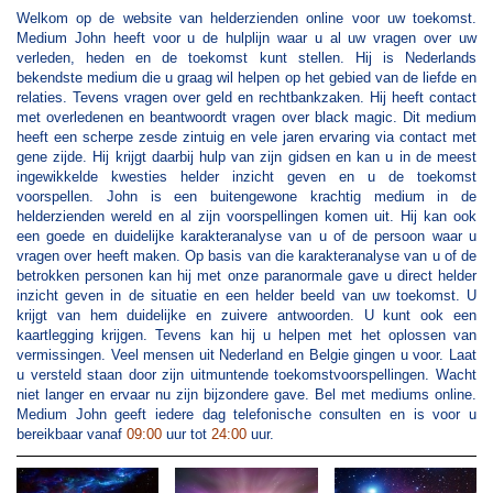
Welkom op de website van helderzienden online voor uw toekomst.
Medium John heeft voor u de hulplijn waar u al uw vragen over uw
verleden, heden en de toekomst kunt stellen. Hij is Nederlands
bekendste medium die u graag wil helpen op het gebied van de liefde en
relaties. Tevens vragen over geld en rechtbankzaken. Hij heeft contact
met overledenen en beantwoordt vragen over black magic. Dit medium
heeft een scherpe zesde zintuig en vele jaren ervaring via contact met
gene zijde. Hij krijgt daarbij hulp van zijn gidsen en kan u in de meest
ingewikkelde kwesties helder inzicht geven en u de toekomst
voorspellen. John is een buitengewone krachtig medium in de
helderzienden wereld en al zijn voorspellingen komen uit. Hij kan ook
een goede en duidelijke karakteranalyse van u of de persoon waar u
vragen over heeft maken. Op basis van die karakteranalyse van u of de
betrokken personen kan hij met onze paranormale gave u direct helder
inzicht geven in de situatie en een helder beeld van uw toekomst. U
krijgt van hem duidelijke en zuivere antwoorden. U kunt ook een
kaartlegging krijgen. Tevens kan hij u helpen met het oplossen van
vermissingen. Veel mensen uit Nederland en Belgie gingen u voor. Laat
u versteld staan door zijn uitmuntende toekomstvoorspellingen. Wacht
niet langer en ervaar nu zijn bijzondere gave. Bel met mediums online.
Medium John geeft iedere dag telefonische consulten en is voor u
bereikbaar vanaf
09:00
uur tot
24:00
uur.