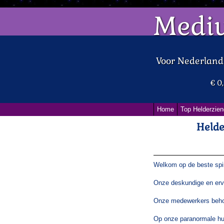
Medi
Voor Nederlan
€ 0
Home
Top Helderzien
Helde
Welkom op de beste spiri
Onze deskundige en erv
Onze medewerkers behor
Op onze paranormale hul