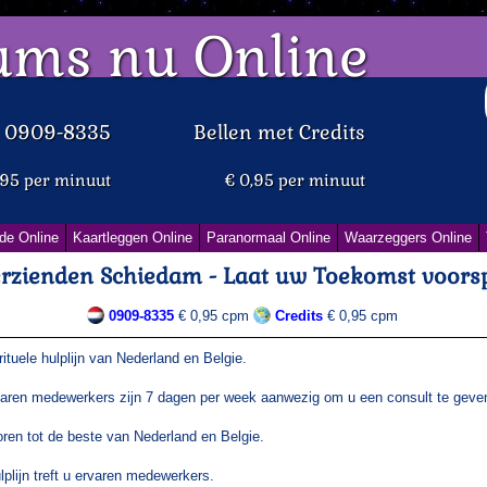
ums nu Online
d 0909-8335
Bellen met Credits
,95 per minuut
€ 0,95 per minuut
de Online
Kaartleggen Online
Paranormaal Online
Waarzeggers Online
rzienden Schiedam - Laat uw Toekomst voors
0909-8335
€ 0,95 cpm
Credits
€ 0,95 cpm
tuele hulplijn van Nederland en Belgie.
aren medewerkers zijn 7 dagen per week aanwezig om u een consult te geve
en tot de beste van Nederland en Belgie.
plijn treft u ervaren medewerkers.