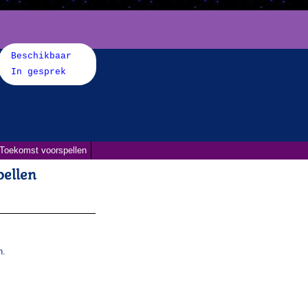
Beschikbaar
In gesprek
Toekomst voorspellen
pellen
n.