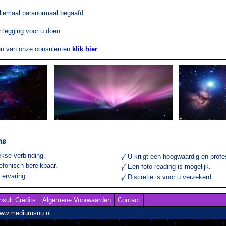
llemaal paranormaal begaafd.
tlegging voor u doen.
gen van onze consulenten
klik hier
ns
ekse verbinding.
U krijgt een hoogwaardig en profe
lefonisch bereikbaar.
Een foto reading is mogelijk.
ervaring.
Discretie is voor u verzekerd.
nsult Credits
Algemene Voorwaarden
Contact
www.mediumsnu.nl