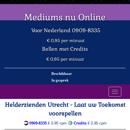
Mediums nu Online
Voor Nederland 0909-8335
€ 0,95 per minuut
Bellen met Credits
€ 0,95 per minuut
Beschikbaar
In gesprek
Toggle
navigati
Helderzienden Utrecht - Laat uw Toekomst
voorspellen
0909-8335
€ 0,95 cpm
Credits
€ 0,95 cpm