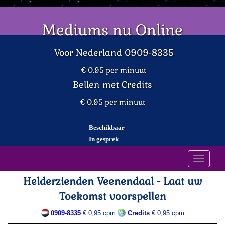
Mediums nu Online
Voor Nederland 0909-8335
€ 0,95 per minuut
Bellen met Credits
€ 0,95 per minuut
Beschikbaar
In gesprek
Toggle
navigati
Helderzienden Veenendaal - Laat uw
Toekomst voorspellen
0909-8335
€ 0,95 cpm
Credits
€ 0,95 cpm