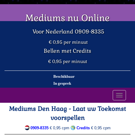
Mediums nu Online
Voor Nederland 0909-8335
€ 0,95 per minuut
Bellen met Credits
€ 0,95 per minuut
Beschikbaar
In gesprek
Toggle
navigati
Mediums Den Haag - Laat uw Toekomst
voorspellen
0909-8335
€ 0,95 cpm
Credits
€ 0,95 cpm