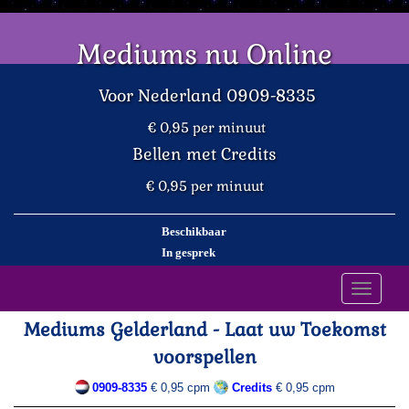
Mediums nu Online
Voor Nederland 0909-8335
€ 0,95 per minuut
Bellen met Credits
€ 0,95 per minuut
Beschikbaar
In gesprek
Toggle
navigati
Mediums Gelderland - Laat uw Toekomst
voorspellen
0909-8335
€ 0,95 cpm
Credits
€ 0,95 cpm