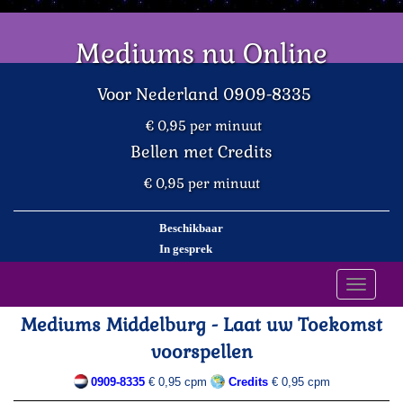
Mediums nu Online
Voor Nederland 0909-8335
€ 0,95 per minuut
Bellen met Credits
€ 0,95 per minuut
Beschikbaar
In gesprek
Toggle
navigati
Mediums Middelburg - Laat uw Toekomst
voorspellen
0909-8335
€ 0,95 cpm
Credits
€ 0,95 cpm