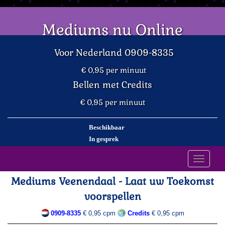
Mediums nu Online
Voor Nederland 0909-8335
€ 0,95 per minuut
Bellen met Credits
€ 0,95 per minuut
Beschikbaar
In gesprek
Toggle
navigati
Mediums Veenendaal - Laat uw Toekomst
voorspellen
0909-8335
€ 0,95 cpm
Credits
€ 0,95 cpm