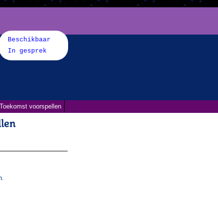
Beschikbaar
In gesprek
Toekomst voorspellen
llen
n.