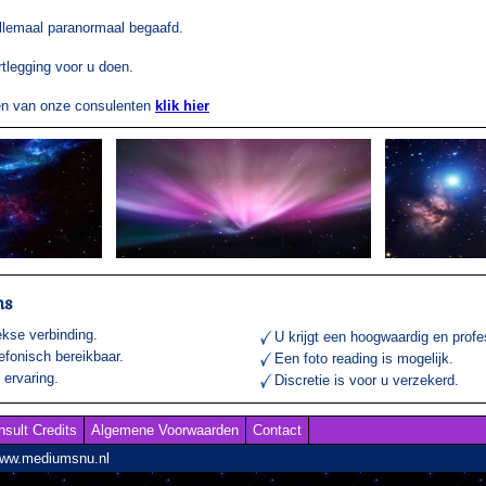
llemaal paranormaal begaafd.
tlegging voor u doen.
gen van onze consulenten
klik hier
ns
ekse verbinding.
U krijgt een hoogwaardig en profe
lefonisch bereikbaar.
Een foto reading is mogelijk.
ervaring.
Discretie is voor u verzekerd.
nsult Credits
Algemene Voorwaarden
Contact
www.mediumsnu.nl