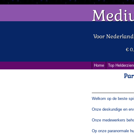
Medi
Voor Nederlan
€ 0
Home
Top Helderzien
Par
Welkom op de beste spiri
Onze deskundige en erv
Onze medewerkers behor
Op onze paranormale hul