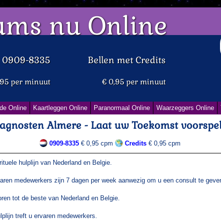
ums nu Online
d 0909-8335
Bellen met Credits
,95 per minuut
€ 0,95 per minuut
de Online
Kaartleggen Online
Paranormaal Online
Waarzeggers Online
agnosten Almere - Laat uw Toekomst voorspe
0909-8335
€ 0,95 cpm
Credits
€ 0,95 cpm
tuele hulplijn van Nederland en Belgie.
aren medewerkers zijn 7 dagen per week aanwezig om u een consult te geve
en tot de beste van Nederland en Belgie.
plijn treft u ervaren medewerkers.