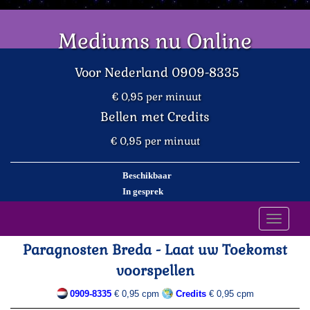
Mediums nu Online
Voor Nederland 0909-8335
€ 0,95 per minuut
Bellen met Credits
€ 0,95 per minuut
Beschikbaar
In gesprek
Toggle
navigati
Paragnosten Breda - Laat uw Toekomst
voorspellen
0909-8335
€ 0,95 cpm
Credits
€ 0,95 cpm