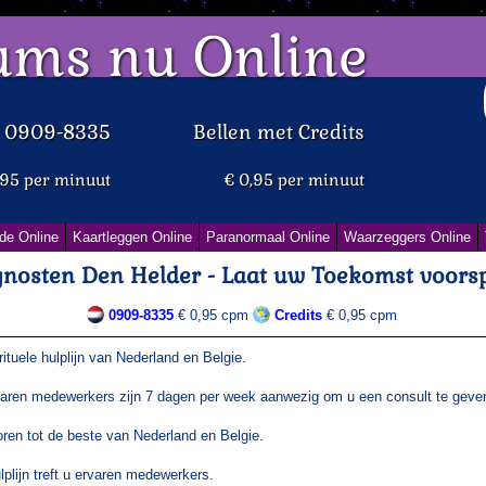
ums nu Online
d 0909-8335
Bellen met Credits
,95 per minuut
€ 0,95 per minuut
de Online
Kaartleggen Online
Paranormaal Online
Waarzeggers Online
nosten Den Helder - Laat uw Toekomst voorsp
0909-8335
€ 0,95 cpm
Credits
€ 0,95 cpm
tuele hulplijn van Nederland en Belgie.
aren medewerkers zijn 7 dagen per week aanwezig om u een consult te geve
en tot de beste van Nederland en Belgie.
plijn treft u ervaren medewerkers.