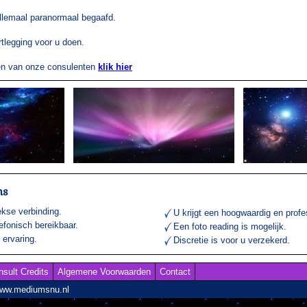
llemaal paranormaal begaafd.
tlegging voor u doen.
gen van onze consulenten
klik hier
ns
ekse verbinding.
U krijgt een hoogwaardig en profe
lefonisch bereikbaar.
Een foto reading is mogelijk.
ervaring.
Discretie is voor u verzekerd.
nsult Credits
Algemene Voorwaarden
Contact
www.mediumsnu.nl