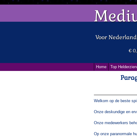
Medi
Voor Nederlan
€ 0
Home
Top Helderzien
Parag
Welkom op de beste spiri
Onze deskundige en erv
Onze medewerkers behor
Op onze paranormale hul