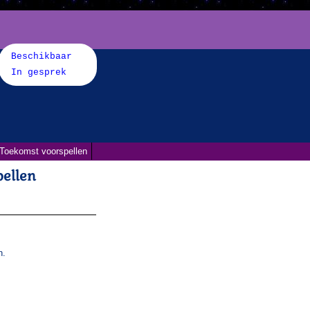
Beschikbaar
In gesprek
Toekomst voorspellen
ellen
n.