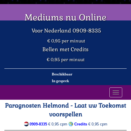
Mediums nu Online
Voor Nederland 0909-8335
€ 0,95 per minuut
Bellen met Credits
€ 0,95 per minuut
Beschikbaar
In gesprek
Toggle
navigati
Paragnosten Helmond - Laat uw Toekomst
voorspellen
0909-8335
€ 0,95 cpm
Credits
€ 0,95 cpm