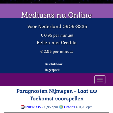
Mediums nu Online
Voor Nederland 0909-8335
€ 0,95 per minuut
Bellen met Credits
€ 0,95 per minuut
Beschikbaar
In gesprek
Toggle
navigati
Paragnosten Nijmegen - Laat uw
Toekomst voorspellen
0909-8335
€ 0,95 cpm
Credits
€ 0,95 cpm