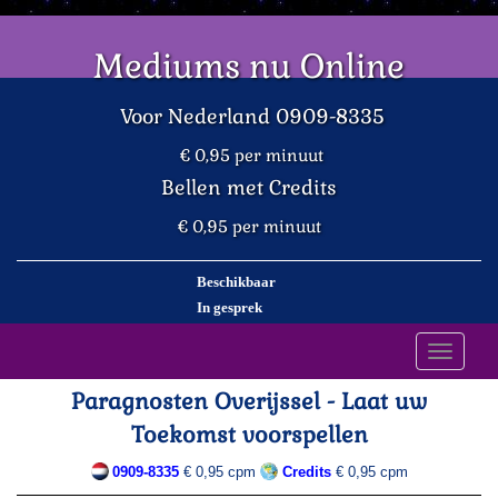
Mediums nu Online
Voor Nederland 0909-8335
€ 0,95 per minuut
Bellen met Credits
€ 0,95 per minuut
Beschikbaar
In gesprek
Toggle
navigati
Paragnosten Overijssel - Laat uw
Toekomst voorspellen
0909-8335
€ 0,95 cpm
Credits
€ 0,95 cpm